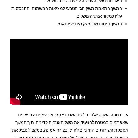
היערכות משק האנרגיה למעבר לרכב חשמלי
המשך התאמת משק הגז הטבעי למציאות המשתנה והתבססות
עליו כמקור אנרגיה משלים
המשך פיתוח של משק מים יעיל ואמין
עוד כתבה השרה אלהרר: "גם השנה נאתגר את עצמנו עם יעדים
שאפתניים במטרה להצעיד את משק האנרגיה קדימה, תוך המשך
אספקת השירותים החיוניים לחיינו בצורה אמינה. במקביל נוביל את
השינוי בתכנון ובהוצאה לפועל של תשתיות האנרגיות המתחדשות,