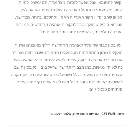
וקשה להתנבא, אבל אפשר לנסות. מצד אחד, הם ימשיכו להיות
שחקן משמעותי בתמהיל האנרגיה העולמי בעתיד הנראה לעין,
מכיוון שהם עדיין מקור האנרגיה האמין והחסכוני ביותר. מצד שני,
אנו רואים ביקוש הולך וגובר למקורות אנרגיה מתחדשים, כמו רוח
ואנרגיה סולארית, שהופכים יותר ויותר תחרותיים"
יעקובסון סבור שהעתיד לאנרגיה מתחדשת, דלקי מאובנים ושינויי
האקלים טמון בהתפתחות הטכנולגית המהירה, שכבר היום מורידה
את מחירי האנרגיה הירוקה, עוזרת להגיע לעתודות של אנרגיה שעד
כה לא היו נגישות, כמו מצבורי הגז של ישראל בים. יעקובסון חושב
שעתיד האנרגיה העולמי בכלל וישראל בפרט עוד לא ברור, אך מקווה
להשקעה של מדינות וחברות על מנת ליצור עולם נקי יותר בעזרת
פיתוחים טכנולוגיים.
תגיות
:
GET FUEL
,
אנרגיות מתחדשות
,
שלמה יעקובסון