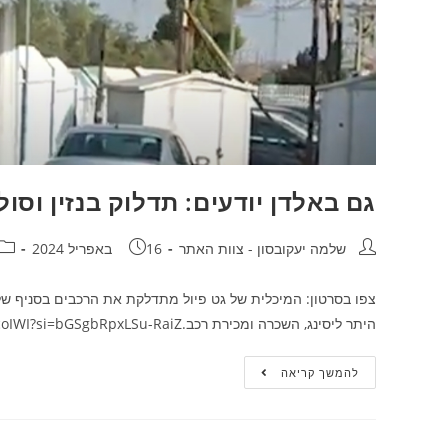
גם באלדן יודעים: תדלוק בנזין וסול
שלמה יעקובסון - צוות האתר
16 באפריל 2024
צפו בסרטון: המיכלית של גט פיול מתדלקת את הרכבים בסניף של 
היתר ליסינג, השכרה ומכירת רכב.https://youtu.be/_vLePhcoIWI?si=bGSgbRpxLSu-RaiZ
להמשך קריאה